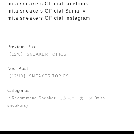
mita sneakers Official facebook
mita sneakers Official Sumally
mita sneakers Official instagram
Previous Post
【12/8】 SNEAKER TOPICS
Next Post
【12/10】 SNEAKER TOPICS
Categories
＊Recommend Sneaker
ミタスニーカーズ (mita
sneakers)