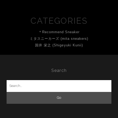
CATEGORIES
＊Recommend Sneaker
ミタスニーカーズ (mita sneakers)
国井 栄之 (Shigeyuki Kunii)
Search
Search
for: