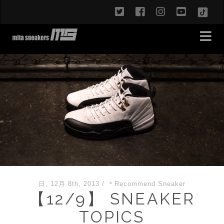
twitter
facebook
instagram
youtub
TikT
日, 12月 8th, 2013
/
＊Recommend Sneaker
【12/9】 SNEAKER
TOPICS