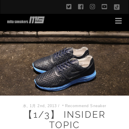
twitter
facebook
instagram
youtub
TikT
水, 1月 2nd, 2013
/
＊Recommend Sneaker
【1/3】 INSIDER
TOPIC