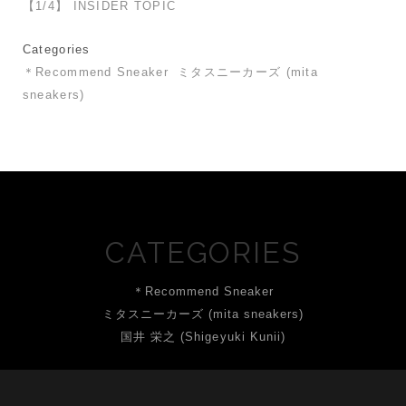
【1/4】 INSIDER TOPIC
Categories
＊Recommend Sneaker
ミタスニーカーズ (mita
sneakers)
CATEGORIES
＊Recommend Sneaker
ミタスニーカーズ (mita sneakers)
国井 栄之 (Shigeyuki Kunii)