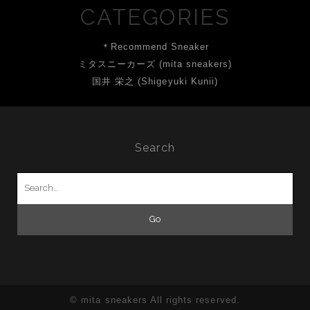
CATEGORIES
＊Recommend Sneaker
ミタスニーカーズ (mita sneakers)
国井 栄之 (Shigeyuki Kunii)
Search
Search
for:
© mita sneakers All rights reserved.