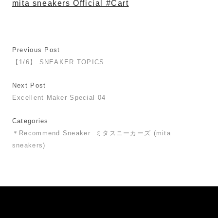
mita sneakers Official #Cart
Previous Post
【1/6】 SNEAKER TOPICS
Next Post
Excellent Maker Special 04
Categories
＊Recommend Sneaker
ミタスニーカーズ (mita
sneakers)