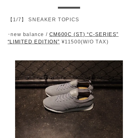
【1/7】 SNEAKER TOPICS
･new balance /
CM600C (ST) “C-SERIES”
“LIMITED EDITION”
¥11500(W/O TAX)