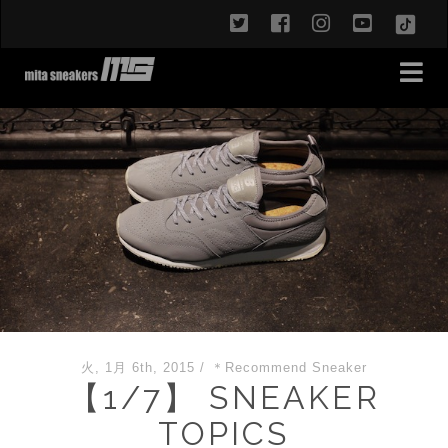
twitter
facebook
instagram
youtub
TikT
火, 1月 6th, 2015
/
＊Recommend Sneaker
【1/7】 SNEAKER
TOPICS