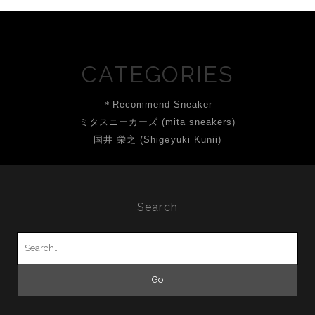
CATEGORIES
＊Recommend Sneaker
ミタスニーカーズ (mita sneakers)
国井 栄之 (Shigeyuki Kunii)
Search
Search
for: