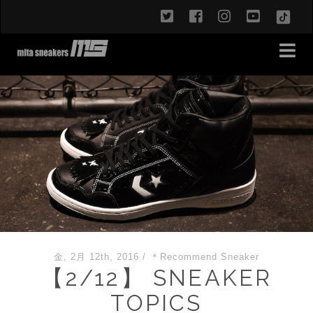
twitter
facebook
instagram
youtub
TikT
金, 2月 12th, 2016
/
＊Recommend Sneaker
【2/12】 SNEAKER
TOPICS