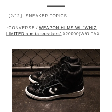
【2/12】 SNEAKER TOPICS
･CONVERSE /
WEAPON HI MS WL “WHIZ
LIMITED x mita sneakers”
¥20000(W/O TAX