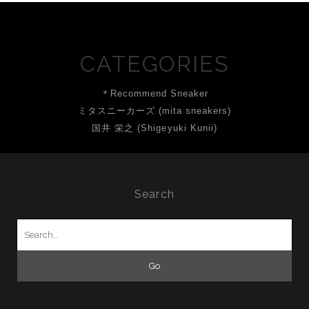
CATEGORIES
＊Recommend Sneaker
ミタスニーカーズ (mita sneakers)
国井 栄之 (Shigeyuki Kunii)
Search
Search
for: