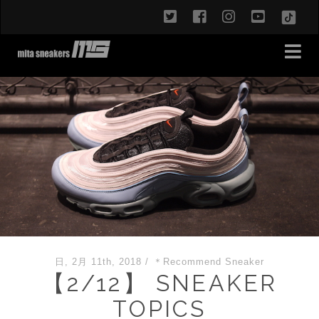
twitter
facebook
instagram
youtub
TikT
日, 2月 11th, 2018
/
＊Recommend Sneaker
【2/12】 SNEAKER
TOPICS