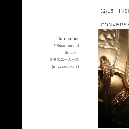
【2/15】INS
･CONVERSE 
Categories
＊Recommend
Sneaker
ミタスニーカーズ
(mita sneakers)