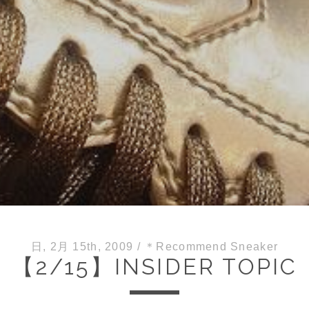
日, 2月 15th, 2009
/
＊Recommend Sneaker
【2/15】INSIDER TOPIC