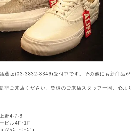
通販(03-3832-8346)受付中です。その他にも新商品
ので
是非ご来店ください。皆様のご来店スタッフ一同、心よ
野4-7-8
ビル4F･1F
rs (ﾐﾀｽﾆｰｶｰｽﾞ)