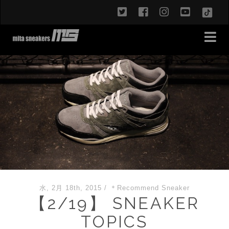
twitter
facebook
instagram
youtub
TikT
水, 2月 18th, 2015
/
＊Recommend Sneaker
【2/19】 SNEAKER
TOPICS