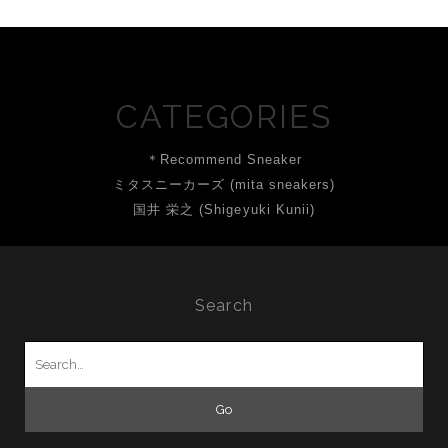
CATEGORIES
＊Recommend Sneaker
ミタスニーカーズ (mita sneakers)
国井 栄之 (Shigeyuki Kunii)
Search
Search
for: