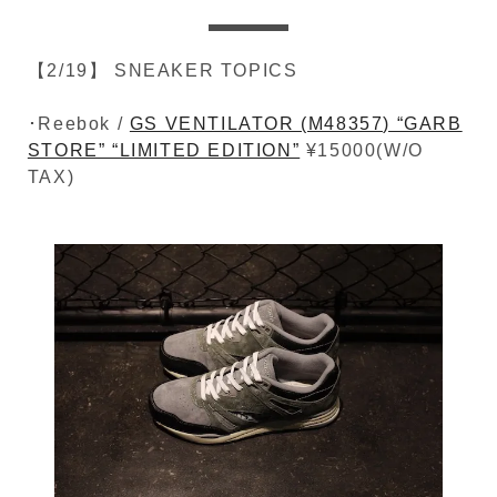
【2/19】 SNEAKER TOPICS
･Reebok /
GS VENTILATOR (M48357) “GARB
STORE” “LIMITED EDITION”
¥15000(W/O
TAX)