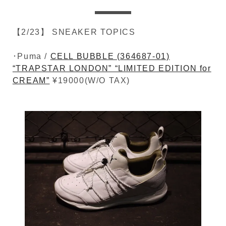
【2/23】 SNEAKER TOPICS
･Puma /
CELL BUBBLE (364687-01)
“TRAPSTAR LONDON” “LIMITED EDITION for
CREAM”
¥19000(W/O TAX)