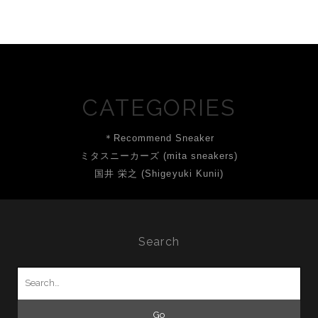
CATEGORIES
＊Recommend Sneaker
ミタスニーカーズ (mita sneakers)
国井 栄之 (Shigeyuki Kunii)
Search
Search
for: