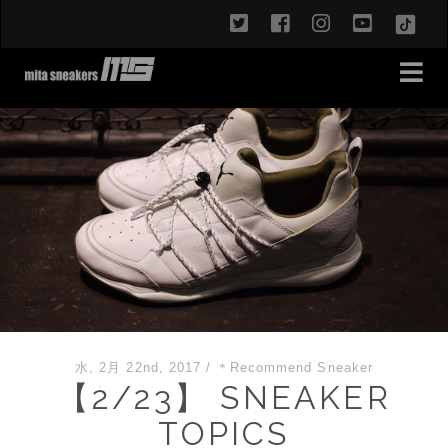
twitter
facebook
instagram
youtub
TikT
水, 2月 22nd, 2017
/
＊Recommend Sneaker
【2/23】 SNEAKER
TOPICS