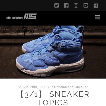
twitter
facebook
instagram
youtub
TikT
火, 2月 28th, 2017
/
＊Recommend Sneaker
【3/1】 SNEAKER
TOPICS