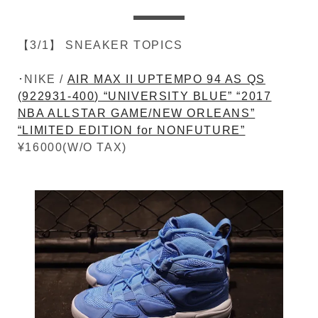
【3/1】 SNEAKER TOPICS
･NIKE /
AIR MAX II UPTEMPO 94 AS QS
(922931-400) “UNIVERSITY BLUE” “2017
NBA ALLSTAR GAME/NEW ORLEANS”
“LIMITED EDITION for NONFUTURE”
¥16000(W/O TAX)