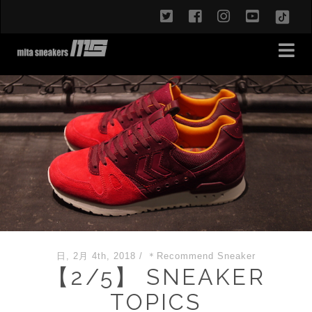
twitter
facebook
instagram
youtub
TikT
日, 2月 4th, 2018
/
＊Recommend Sneaker
【2/5】 SNEAKER
TOPICS