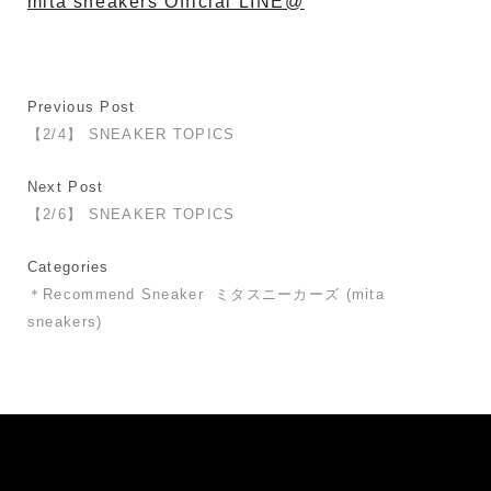
mita sneakers Official LINE@
Previous Post
【2/4】 SNEAKER TOPICS
Next Post
【2/6】 SNEAKER TOPICS
Categories
＊Recommend Sneaker
ミタスニーカーズ (mita
sneakers)