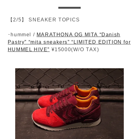
【2/5】 SNEAKER TOPICS
･hummel /
MARATHONA OG MITA “Danish
Pastry” “mita sneakers” “LIMITED EDITION for
HUMMEL HIVE”
¥15000(W/O TAX)