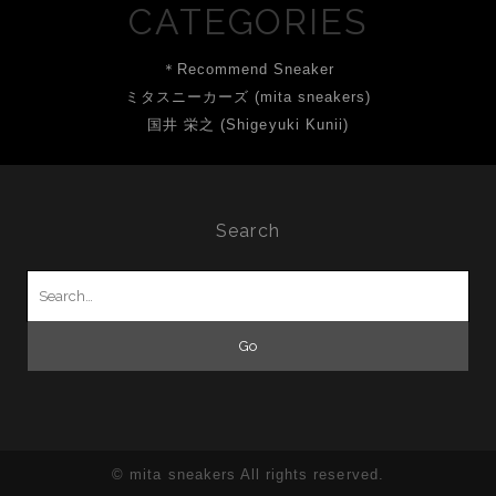
CATEGORIES
＊Recommend Sneaker
ミタスニーカーズ (mita sneakers)
国井 栄之 (Shigeyuki Kunii)
Search
Search
for:
© mita sneakers All rights reserved.