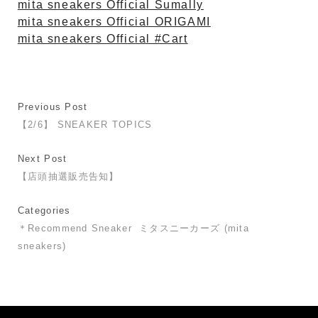
mita sneakers Official Sumally
mita sneakers Official ORIGAMI
mita sneakers Official #Cart
Previous Post
【2/6】 SNEAKER TOPICS
Next Post
【店頭抽選販売告知】
Categories
＊Recommend Sneaker
ミタスニーカーズ (mita
sneakers)