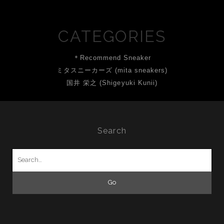
CATEGORIES
＊Recommend Sneaker
ミタスニーカーズ (mita sneakers)
国井 栄之 (Shigeyuki Kunii)
Search
Search
for: