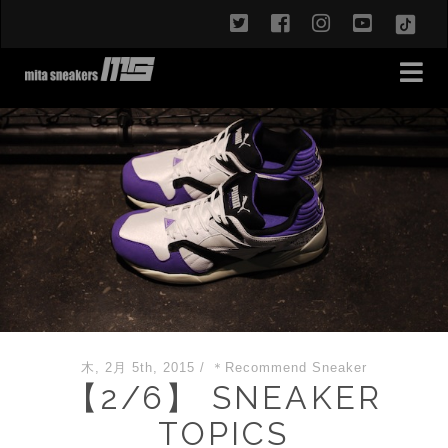
twitter
facebook
instagram
youtub
TikT
木, 2月 5th, 2015
/
＊Recommend Sneaker
【2/6】 SNEAKER
TOPICS