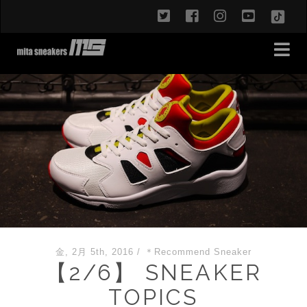
twitter
facebook
instagram
youtub
TikT
金, 2月 5th, 2016
/
＊Recommend Sneaker
【2/6】 SNEAKER
TOPICS