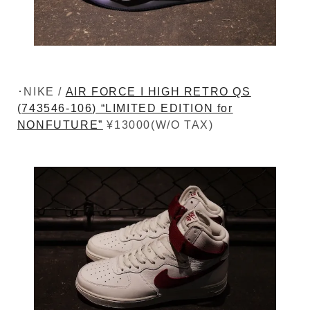
･NIKE /
AIR FORCE I HIGH RETRO QS
(743546-106) “LIMITED EDITION for
NONFUTURE”
¥13000(W/O TAX)