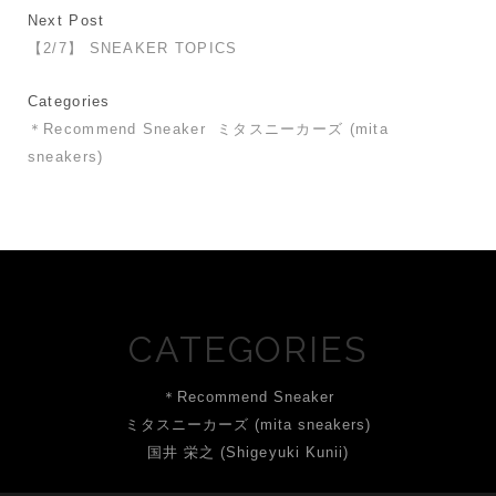
Next Post
【2/7】 SNEAKER TOPICS
Categories
＊Recommend Sneaker
ミタスニーカーズ (mita
sneakers)
CATEGORIES
＊Recommend Sneaker
ミタスニーカーズ (mita sneakers)
国井 栄之 (Shigeyuki Kunii)