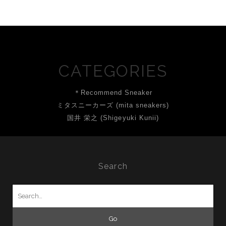
CATEGORIES
＊Recommend Sneaker
ミタスニーカーズ (mita sneakers)
国井 栄之 (Shigeyuki Kunii)
Search
Search
for: