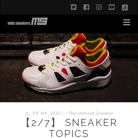
twitter
facebook
instagram
youtub
TikT
土, 2月 6th, 2016
/
＊Recommend Sneaker
【2/7】 SNEAKER
TOPICS