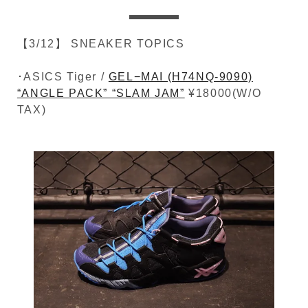
【3/12】 SNEAKER TOPICS
･ASICS Tiger /
GEL−MAI (H74NQ-9090)
“ANGLE PACK” “SLAM JAM”
¥18000(W/O
TAX)