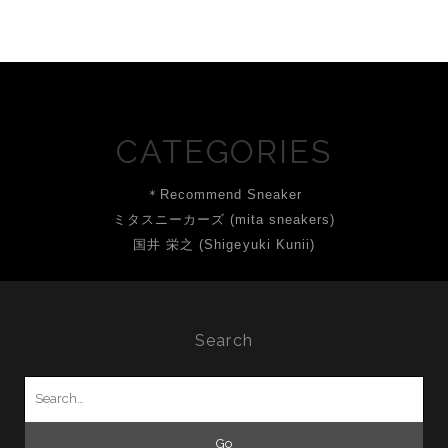
CATEGORIES
＊Recommend Sneaker
ミタスニーカーズ (mita sneakers)
国井 栄之 (Shigeyuki Kunii)
Search
Search
for: