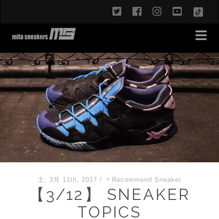
twitter
facebook
instagram
youtub
TikT
土, 3月 11th, 2017
/
＊Recommend Sneaker
【3/12】 SNEAKER
TOPICS