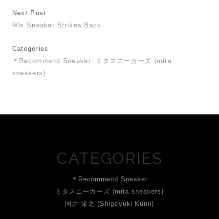
Next Post
90s Sneaker Strikes Back
Categories
＊Recommend Sneaker
ミタスニーカーズ (mita
sneakers)
CATEGORIES
＊Recommend Sneaker
ミタスニーカーズ (mita sneakers)
国井 栄之 (Shigeyuki Kunii)