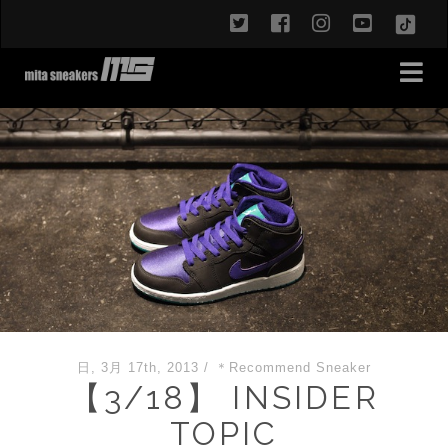
twitter
facebook
instagram
youtub
TikT
日, 3月 17th, 2013
/
＊Recommend Sneaker
【3/18】 INSIDER
TOPIC