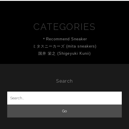
CATEGORIES
＊Recommend Sneaker
ミタスニーカーズ (mita sneakers)
国井 栄之 (Shigeyuki Kunii)
Search
Search
for: