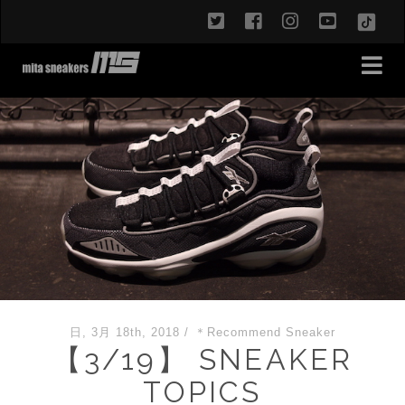
twitter
facebook
instagram
youtub
TikT
日, 3月 18th, 2018
/
＊Recommend Sneaker
【3/19】 SNEAKER
TOPICS