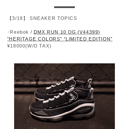
【3/19】 SNEAKER TOPICS
･Reebok /
DMX RUN 10 OG (V44399)
”HERITAGE COLORS” “LIMITED EDITION”
¥18000(W/O TAX)