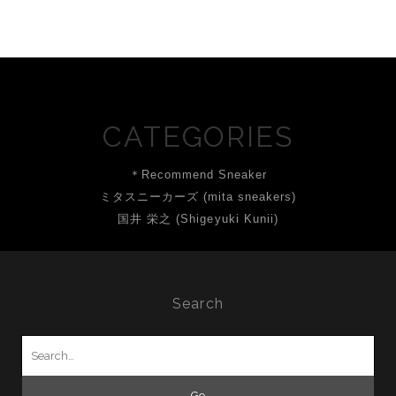
CATEGORIES
＊Recommend Sneaker
ミタスニーカーズ (mita sneakers)
国井 栄之 (Shigeyuki Kunii)
Search
Search
for: