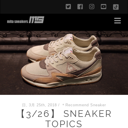
twitter
facebook
instagram
youtub
TikT
日, 3月 25th, 2018
/
＊Recommend Sneaker
【3/26】 SNEAKER
TOPICS