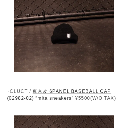
･CLUCT /
東京改 6PANEL BASEBALL CAP
(02982-02) “mita sneakers”
¥5500(W/O TAX)