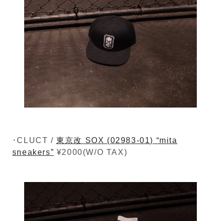
･CLUCT /
東京改 SOX (02983-01) “mita
sneakers”
¥2000(W/O TAX)