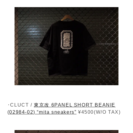
･CLUCT /
東京改 6PANEL SHORT BEANIE
(02984-02) “mita sneakers”
¥4500(W/O TAX)