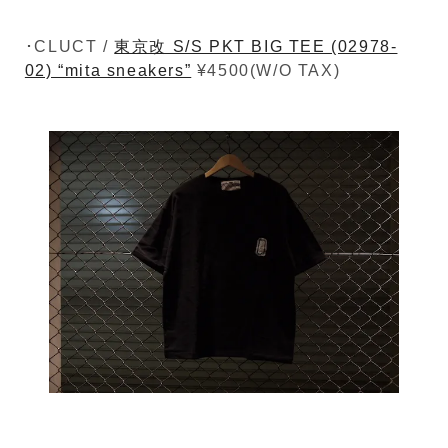
･CLUCT /
東京改 S/S PKT BIG TEE (02978-
02) “mita sneakers”
¥4500(W/O TAX)