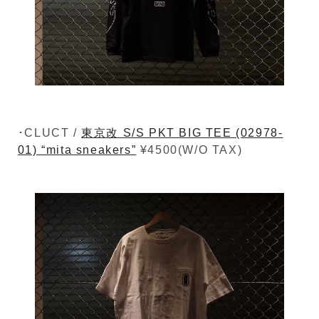
･CLUCT /
東京改 S/S PKT BIG TEE (02978-
01) “mita sneakers”
¥4500(W/O TAX)