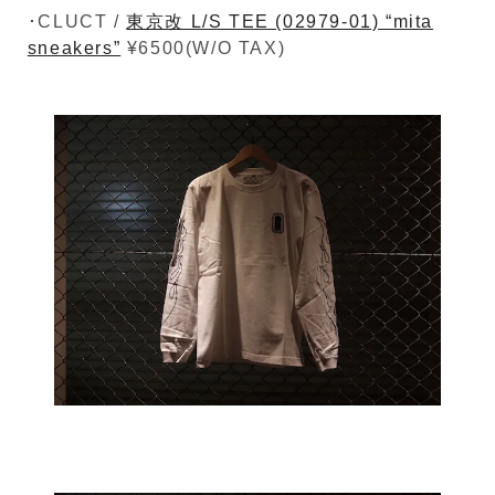
･CLUCT /
東京改 L/S TEE (02979-01) “mita
sneakers”
¥6500(W/O TAX)