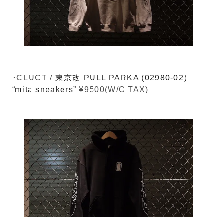
･CLUCT /
東京改 PULL PARKA (02980-02)
“mita sneakers”
¥9500(W/O TAX)