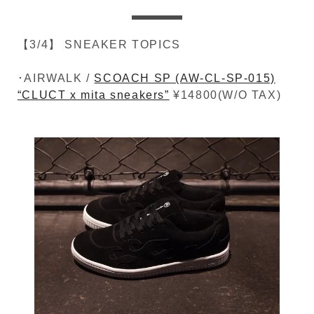
【3/4】 SNEAKER TOPICS
･AIRWALK /
SCOACH SP (AW-CL-SP-015)
“CLUCT x mita sneakers”
¥14800(W/O TAX)