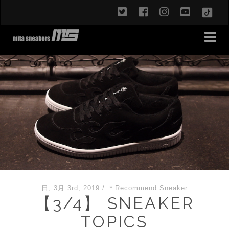
twitter
facebook
instagram
youtub
TikT
日, 3月 3rd, 2019
/
＊Recommend Sneaker
【3/4】 SNEAKER
TOPICS