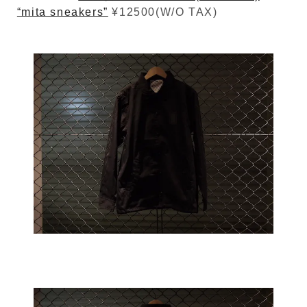
“mita sneakers”
¥12500(W/O TAX)