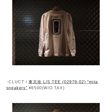
･CLUCT /
東京改 L/S TEE (02979-02) “mita
sneakers”
¥6500(W/O TAX)