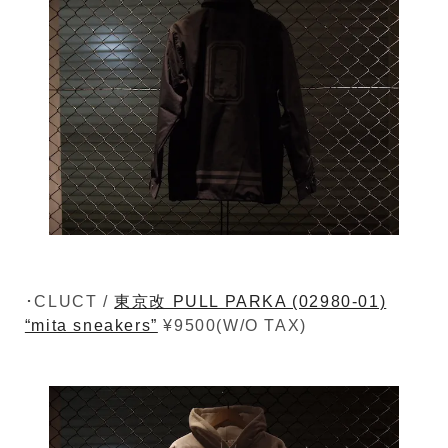
･CLUCT /
東京改 PULL PARKA (02980-01)
“mita sneakers”
¥9500(W/O TAX)