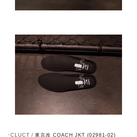
･CLUCT /
東京改 COACH JKT (02981-02)