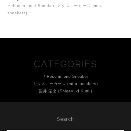
＊Recommend Sneaker
ミタスニーカーズ (mita
sneakers)
CATEGORIES
＊Recommend Sneaker
ミタスニーカーズ (mita sneakers)
国井 栄之 (Shigeyuki Kunii)
Search