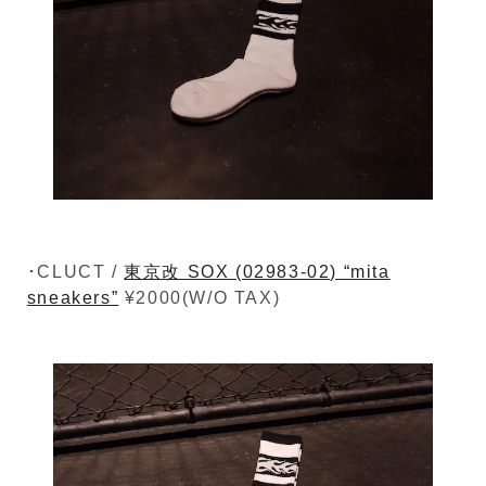
･CLUCT /
東京改 SOX (02983-02) “mita
sneakers”
¥2000(W/O TAX)