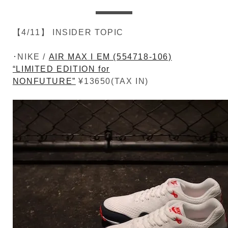
【4/11】 INSIDER TOPIC
･NIKE /
AIR MAX I EM (554718-106)
“LIMITED EDITION for
NONFUTURE”
¥13650(TAX IN)