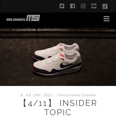
twitter
facebook
instagram
youtub
TikT
水, 4月 10th, 2013
/
＊Recommend Sneaker
【4/11】 INSIDER
TOPIC