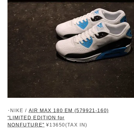
･NIKE /
AIR MAX 180 EM (579921-160)
“LIMITED EDITION for
NONFUTURE”
¥13650(TAX IN)