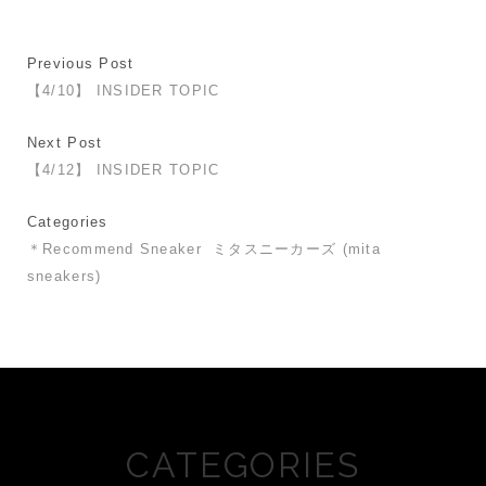
Previous Post
【4/10】 INSIDER TOPIC
Next Post
【4/12】 INSIDER TOPIC
Categories
＊Recommend Sneaker
ミタスニーカーズ (mita
sneakers)
CATEGORIES