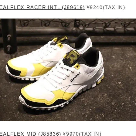
EALFLEX RACER INTL (J89619)
¥9240(TAX IN)
EALFLEX MID (J85836)
¥9970(TAX IN)