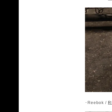
･Reebok /
R