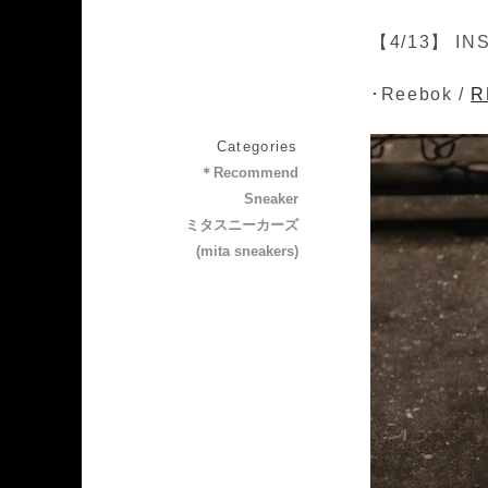
【4/13】 IN
･Reebok /
R
Categories
＊Recommend
Sneaker
ミタスニーカーズ
(mita sneakers)