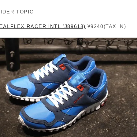
SIDER TOPIC
EALFLEX RACER INTL (J89618)
¥9240(TAX IN)