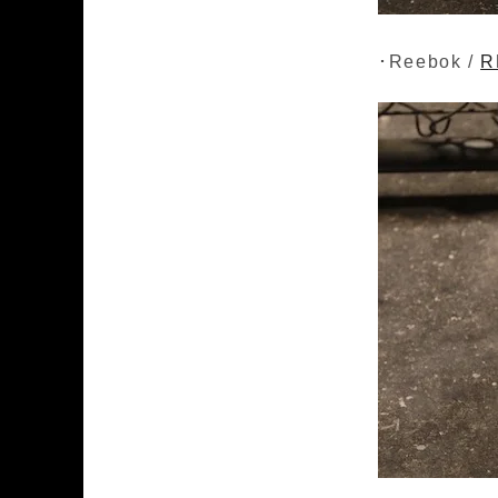
･Reebok /
R