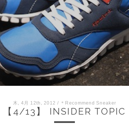
木, 4月 12th, 2012
/
＊Recommend Sneaker
【4/13】 INSIDER TOPIC