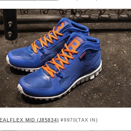
EALFLEX MID (J85834)
¥9970(TAX IN)