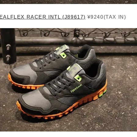
EALFLEX RACER INTL (J89617)
¥9240(TAX IN)