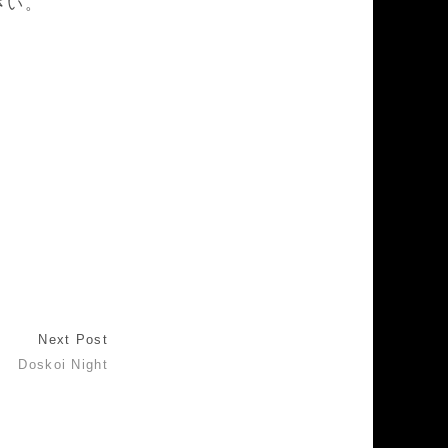
さい。
Next Post
Doskoi Night