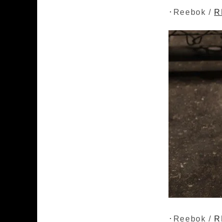
･Reebok /
R
･Reebok /
R