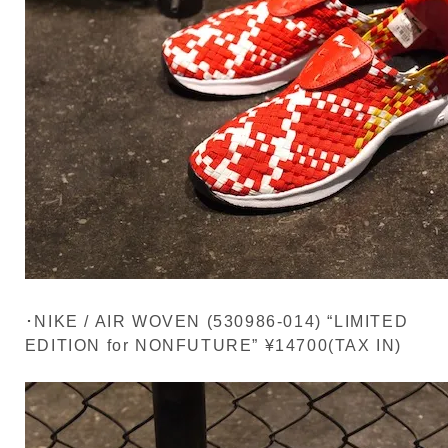
･NIKE / AIR WOVEN (530986-014) “LIMITED
EDITION for NONFUTURE” ¥14700(TAX IN)