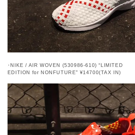
･NIKE / AIR WOVEN (530986-610) “LIMITED
EDITION for NONFUTURE” ¥14700(TAX IN)