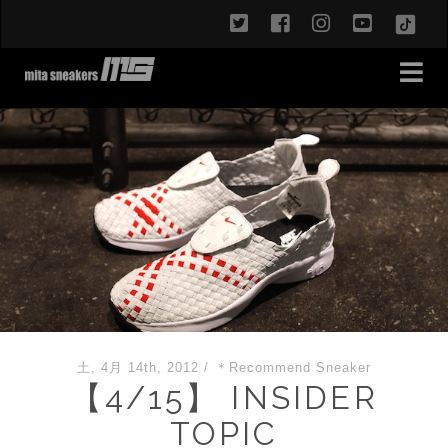
twitter
facebook
instagram
youtub
TikT
土, 4月 14th, 2012
/
＊Recommend Sneaker
【4/15】 INSIDER
TOPIC