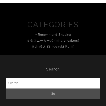
CATEGORIES
＊Recommend Sneaker
ミタスニーカーズ (mita sneakers)
国井 栄之 (Shigeyuki Kunii)
Search
Search
for: