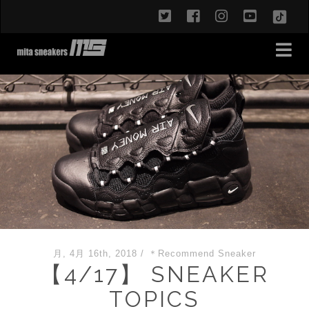
twitter
facebook
instagram
youtub
TikT
月, 4月 16th, 2018
/
＊Recommend Sneaker
【4/17】 SNEAKER
TOPICS