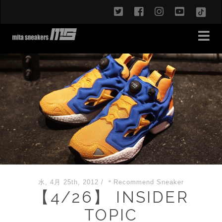
twitter
facebook
instagram
youtub
TikT
水, 4月 25th, 2012
/
＊Recommend Sneaker
【4/26】 INSIDER
TOPIC