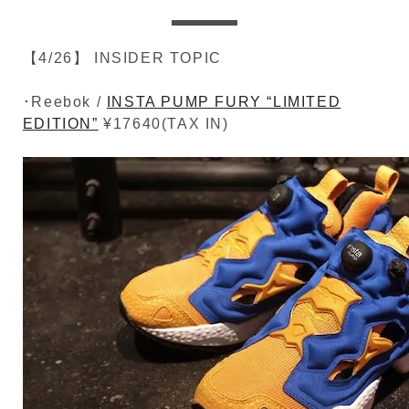
【4/26】 INSIDER TOPIC
･Reebok /
INSTA PUMP FURY “LIMITED
EDITION”
¥17640(TAX IN)