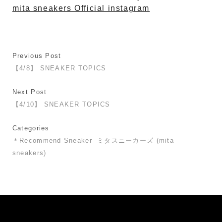
mita sneakers Official instagram
Previous Post
【4/8】 SNEAKER TOPICS
Next Post
【4/10】 SNEAKER TOPICS
Categories
＊Recommend Sneaker
ミタスニーカーズ (mita
sneakers)