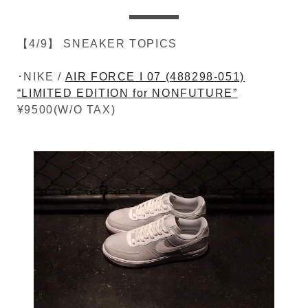
【4/9】 SNEAKER TOPICS
･NIKE /
AIR FORCE I 07 (488298-051)
“LIMITED EDITION for NONFUTURE”
¥9500(W/O TAX)