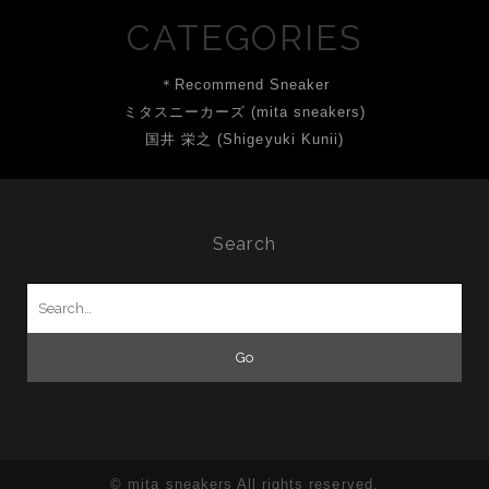
CATEGORIES
＊Recommend Sneaker
ミタスニーカーズ (mita sneakers)
国井 栄之 (Shigeyuki Kunii)
Search
Search
for:
© mita sneakers All rights reserved.