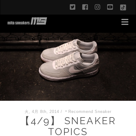
twitter
facebook
instagram
youtub
TikT
火, 4月 8th, 2014
/
＊Recommend Sneaker
【4/9】 SNEAKER
TOPICS