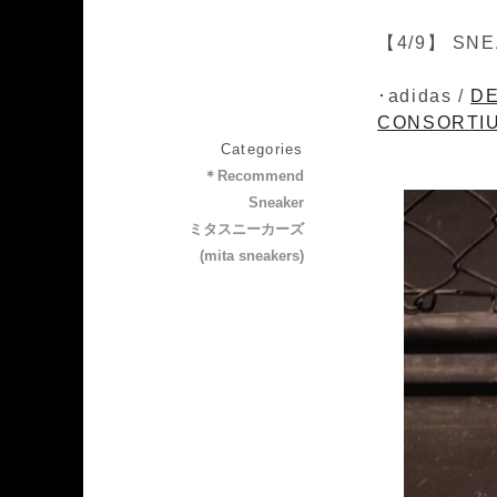
【4/9】 SNE
･adidas /
DE
CONSORTI
Categories
＊Recommend
Sneaker
ミタスニーカーズ
(mita sneakers)