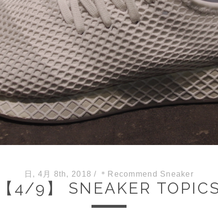
日, 4月 8th, 2018
/
＊Recommend Sneaker
【4/9】 SNEAKER TOPIC