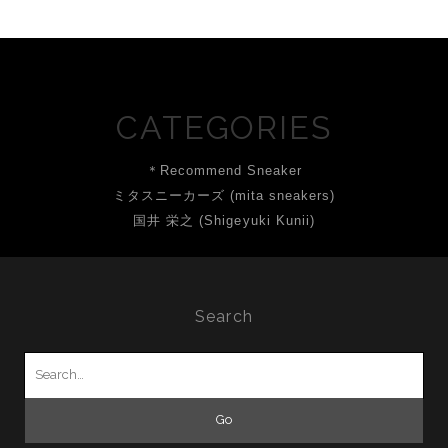
CATEGORIES
＊Recommend Sneaker
ミタスニーカーズ (mita sneakers)
国井 栄之 (Shigeyuki Kunii)
Search
Search
for: