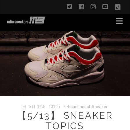
twitter
facebook
instagram
youtub
TikT
日, 5月 12th, 2019
/
＊Recommend Sneaker
【5/13】 SNEAKER
TOPICS