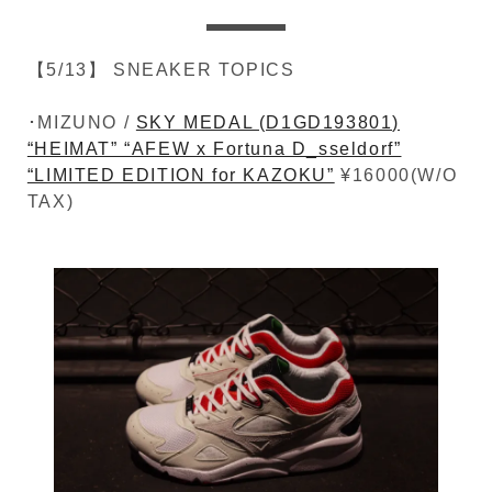
【5/13】 SNEAKER TOPICS
･MIZUNO /
SKY MEDAL (D1GD193801)
“HEIMAT” “AFEW x Fortuna D_sseldorf”
“LIMITED EDITION for KAZOKU”
¥16000(W/O
TAX)