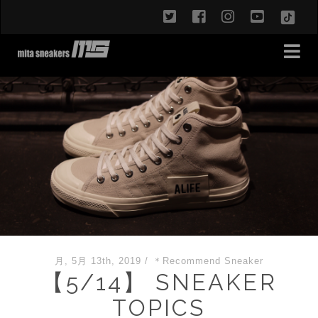
twitter
facebook
instagram
youtub
TikT
月, 5月 13th, 2019
/
＊Recommend Sneaker
【5/14】 SNEAKER
TOPICS