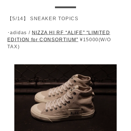
【5/14】 SNEAKER TOPICS
･adidas /
NIZZA HI RF “ALIFE” “LIMITED
EDITION for CONSORTIUM”
¥15000(W/O
TAX)