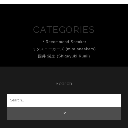
CATEGORIES
＊Recommend Sneaker
ミタスニーカーズ (mita sneakers)
国井 栄之 (Shigeyuki Kunii)
Search
Search
for: