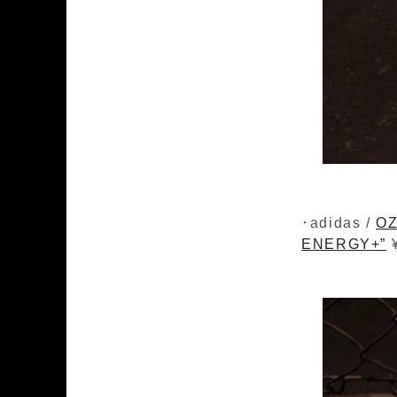
･adidas /
OZ
ENERGY+”
¥