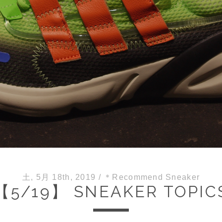
土, 5月 18th, 2019
/
＊Recommend Sneaker
【5/19】 SNEAKER TOPIC