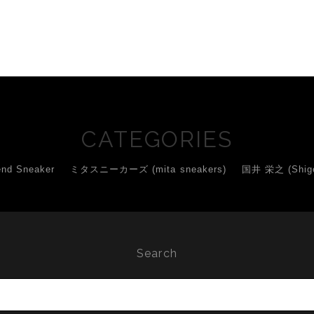
】
CATEGORIES
d Sneaker
ミタスニーカーズ (mita sneakers)
国井 栄之 (Shigey
Search