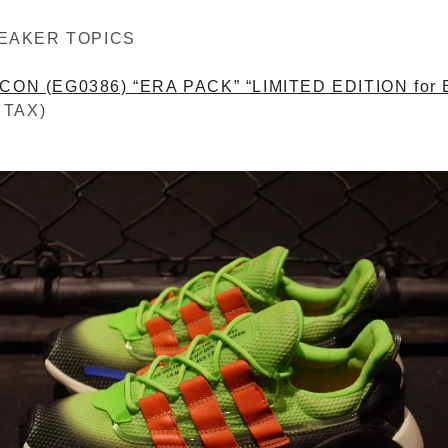
EAKER TOPICS
CON (EG0386) “ERA PACK” “LIMITED EDITION for
 TAX)