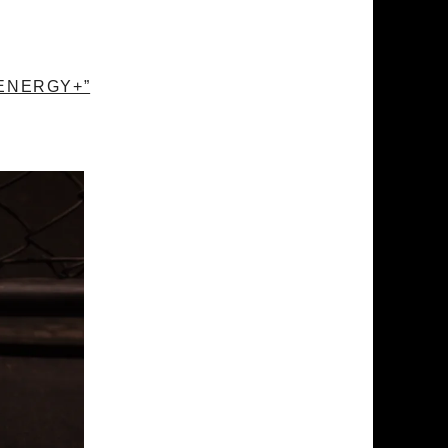
 ENERGY+”