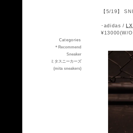
【5/19】 SN
･adidas /
LX
¥13000(W/O
Categories
＊Recommend
Sneaker
ミタスニーカーズ
(mita sneakers)