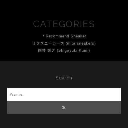
CATEGORIES
＊Recommend Sneaker
ミタスニーカーズ (mita sneakers)
国井 栄之 (Shigeyuki Kunii)
Search
Search
for: