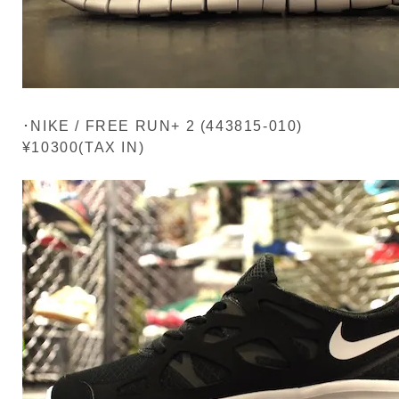
･NIKE / FREE RUN+ 2 (443815-010)
¥10300(TAX IN)