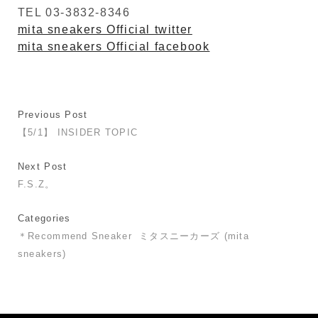
TEL 03-3832-8346
mita sneakers Official twitter
mita sneakers Official facebook
Previous Post
【5/1】 INSIDER TOPIC
Next Post
F.S.Z。
Categories
＊Recommend Sneaker
ミタスニーカーズ (mita
sneakers)