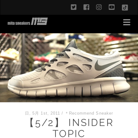
twitter
facebook
instagram
youtub
TikT
日, 5月 1st, 2011
/
＊Recommend Sneaker
【5/2】 INSIDER
TOPIC