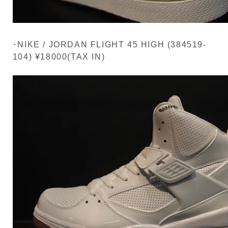
･NIKE / JORDAN FLIGHT 45 HIGH (384519-
104) ¥18000(TAX IN)