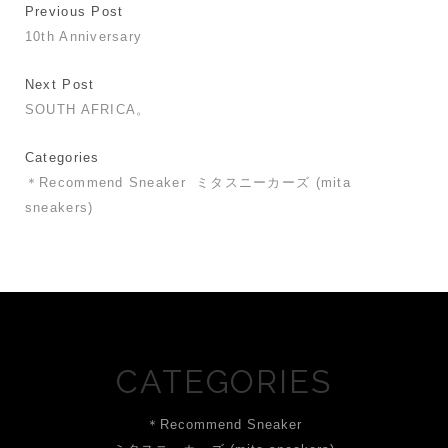
Previous Post
10th Anniversary
Next Post
SOUTH AFRICA。
Categories
＊Recommend Sneaker
ミタスニーカーズ (mita
sneakers)
CATEGORIES
＊Recommend Sneaker