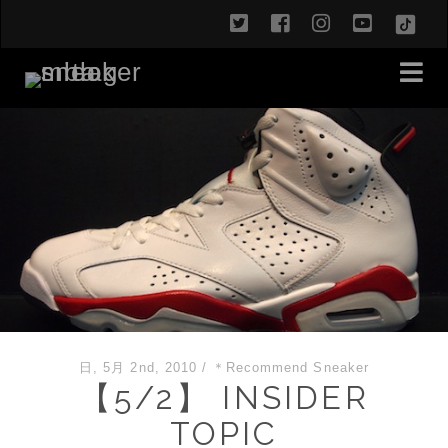
twitter
facebook
instagram
youtub
TikT
日, 5月 2nd, 2010
/
＊Recommend Sneaker
【5/2】 INSIDER
TOPIC