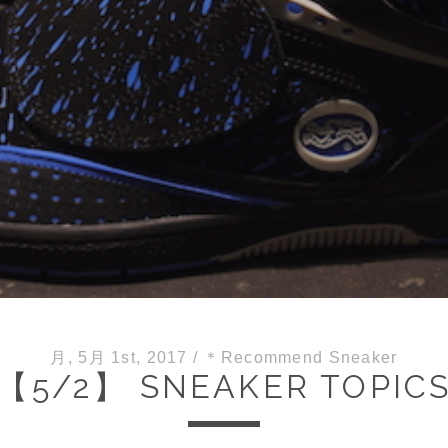
月, 5月 1st, 2017
/
＊Recommend Sneaker
【5/2】 SNEAKER TOPIC