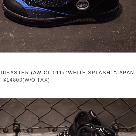
/
DISASTER (AW-CL-011) “WHITE SPLASH” “JAPAN
”
¥14800(W/O TAX)