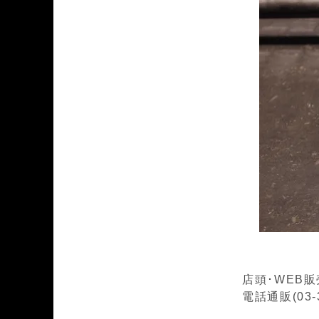
店頭･WEB
電話通販(03-