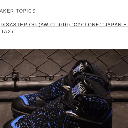
AKER TOPICS
/
DISASTER OG (AW-CL-010) “CYCLONE” “JAPAN 
 TAX)