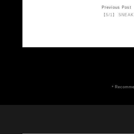
Previous Post
【5/1】 SNEAK
＊Recommen