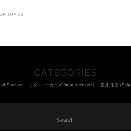
ER TOPICS
CATEGORIES
d Sneaker
ミタスニーカーズ (mita sneakers)
国井 栄之 (Shigey
Search