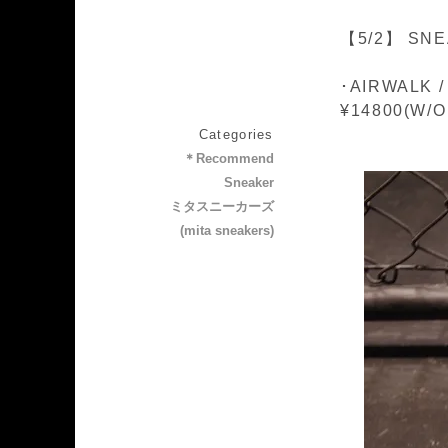
【5/2】 SNE
･AIRWALK 
¥14800(W/O
Categories
＊Recommend
Sneaker
ミタスニーカーズ
(mita sneakers)