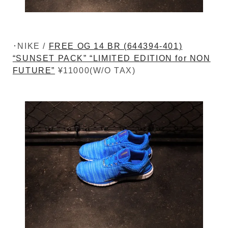
･NIKE /
FREE OG 14 BR (644394-401)
“SUNSET PACK” “LIMITED EDITION for NON
FUTURE”
¥11000(W/O TAX)