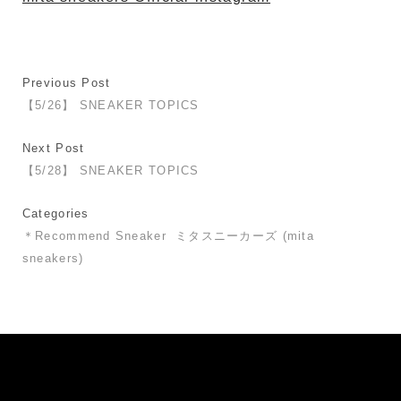
Previous Post
【5/26】 SNEAKER TOPICS
Next Post
【5/28】 SNEAKER TOPICS
Categories
＊Recommend Sneaker
ミタスニーカーズ (mita
sneakers)