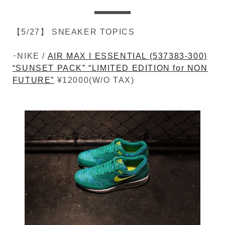
【5/27】 SNEAKER TOPICS
･NIKE /
AIR MAX I ESSENTIAL (537383-300)
“SUNSET PACK” “LIMITED EDITION for NON
FUTURE”
¥12000(W/O TAX)