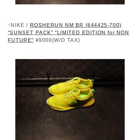
･NIKE /
ROSHERUN NM BR (644425-700)
“SUNSET PACK” “LIMITED EDITION for NON
FUTURE”
¥9000(W/O TAX)