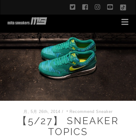
twitter
facebook
instagram
youtub
TikT
月, 5月 26th, 2014
/
＊Recommend Sneaker
【5/27】 SNEAKER
TOPICS