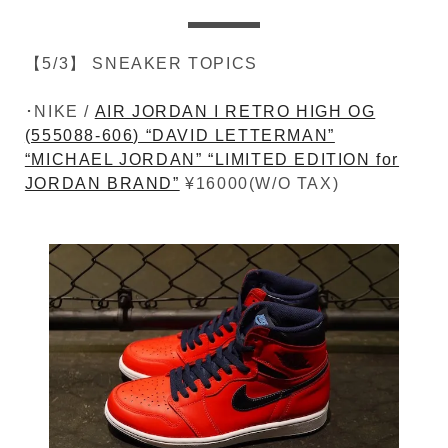
【5/3】 SNEAKER TOPICS
･NIKE /
AIR JORDAN I RETRO HIGH OG
(555088-606) “DAVID LETTERMAN”
“MICHAEL JORDAN” “LIMITED EDITION for
JORDAN BRAND”
¥16000(W/O TAX)