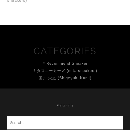
sneakers)
CATEGORIES
＊Recommend Sneaker
ミタスニーカーズ (mita sneakers)
国井 栄之 (Shigeyuki Kunii)
Search
Search
for: