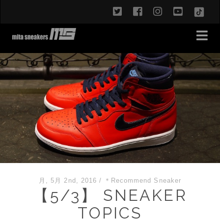
twitter
facebook
instagram
youtub
TikT
月, 5月 2nd, 2016
/
＊Recommend Sneaker
【5/3】 SNEAKER
TOPICS