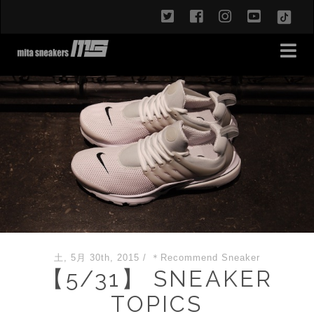
twitter
facebook
instagram
youtub
TikT
土, 5月 30th, 2015
/
＊Recommend Sneaker
【5/31】 SNEAKER
TOPICS