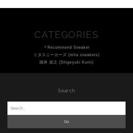
CATEGORIES
＊Recommend Sneaker
ミタスニーカーズ (mita sneakers)
国井 栄之 (Shigeyuki Kunii)
Search
Search
for: