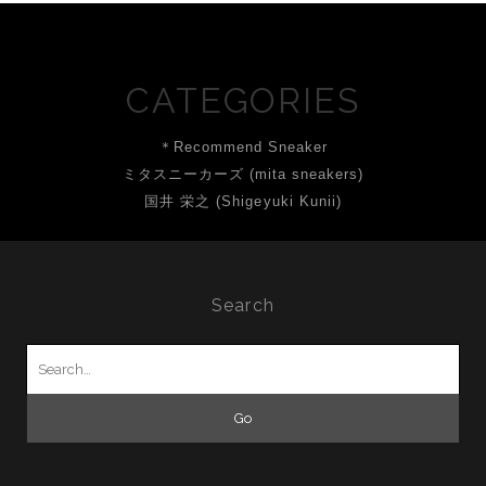
CATEGORIES
＊Recommend Sneaker
ミタスニーカーズ (mita sneakers)
国井 栄之 (Shigeyuki Kunii)
Search
Search
for: