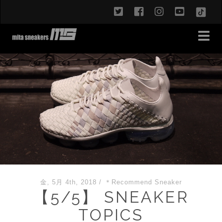
twitter
facebook
instagram
youtub
TikT
金, 5月 4th, 2018
/
＊Recommend Sneaker
【5/5】 SNEAKER
TOPICS