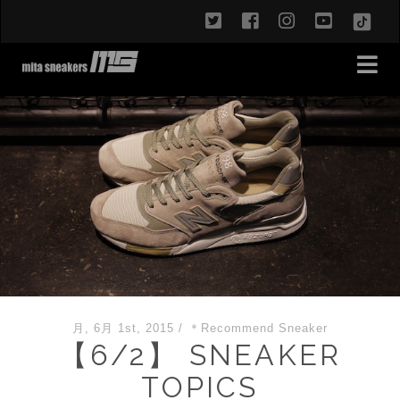
twitter
facebook
instagram
youtub
TikT
月, 6月 1st, 2015
/
＊Recommend Sneaker
【6/2】 SNEAKER
TOPICS