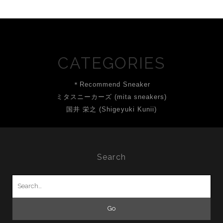
CATEGORIES
＊Recommend Sneaker
ミタスニーカーズ (mita sneakers)
国井 栄之 (Shigeyuki Kunii)
Search
Search
for: