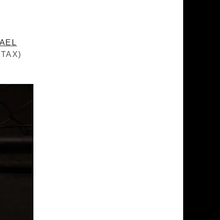
HAEL
 TAX)