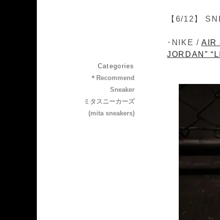
【6/12】 SN
･NIKE /
AIR
JORDAN” “L
Categories
＊Recommend
Sneaker
ミタスニーカーズ
(mita sneakers)