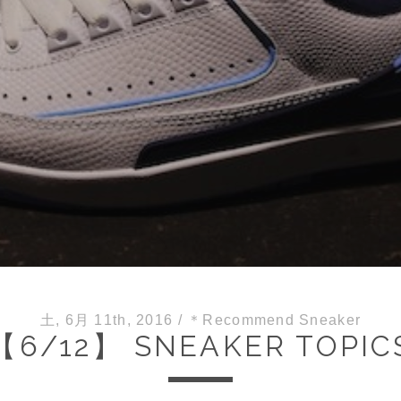
土, 6月 11th, 2016
/
＊Recommend Sneaker
【6/12】 SNEAKER TOPIC