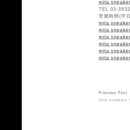
mita sneak
TEL 03-383
営業時間(平日)1
mita sneaker
mita sneakers
mita sneaker
mita sneaker
mita sneake
mita sneaker
Previous Post
mita sneakers