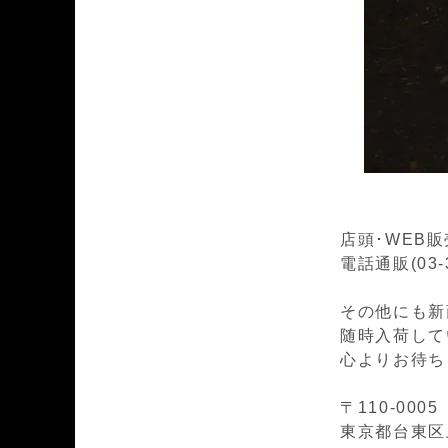
店頭･WEB
電話通販(03-
その他にも新
随時入荷して
心よりお待ち
〒110-0005
東京都台東区上