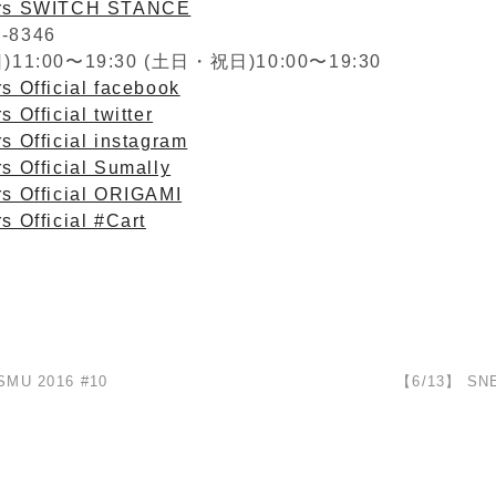
ers SWITCH STANCE
2-8346
1:00〜19:30 (土日・祝日)10:00〜19:30
s Official facebook
 Official twitter
s Official instagram
s Official Sumally
rs Official ORIGAMI
s Official #Cart
 SMU 2016 #10
【6/13】 SN