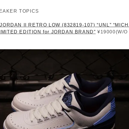
EAKER TOPICS
 JORDAN II RETRO LOW (832819-107) “UNL” “MIC
IMITED EDITION for JORDAN BRAND”
¥19000(W/O