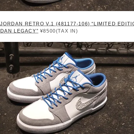
 JORDAN RETRO V.1 (481177-106) “LIMITED EDITIO
DAN LEGACY”
¥8500(TAX IN)