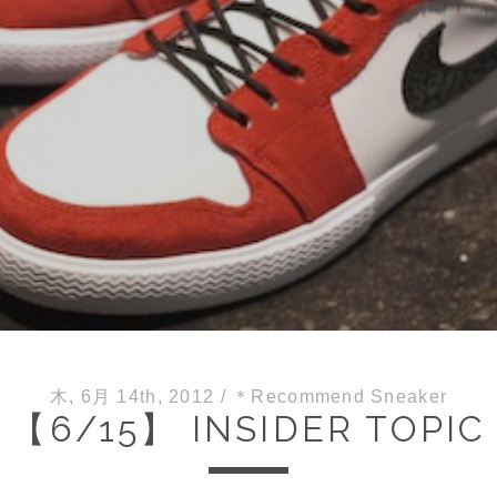
木, 6月 14th, 2012
/
＊Recommend Sneaker
【6/15】 INSIDER TOPIC