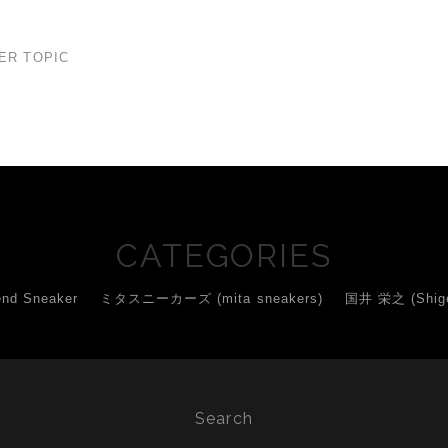
ER TOPIC
CATEGORIES
d Sneaker
ミタスニーカーズ (mita sneakers)
国井 栄之 (Shigey
Search