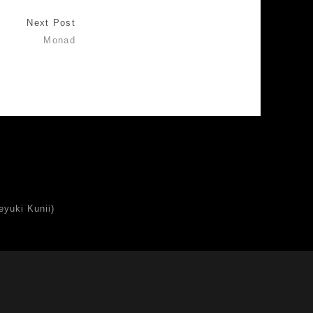
Next Post
Monad
uki Kunii)