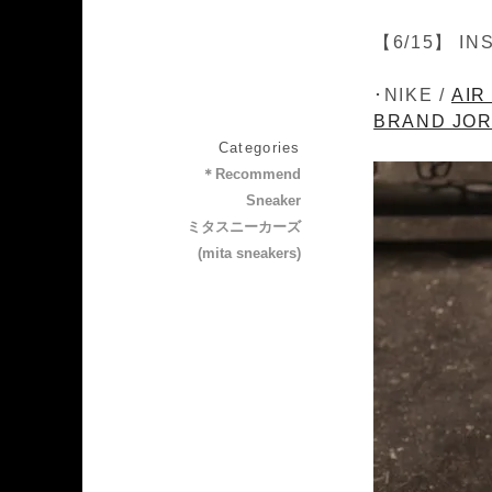
【6/15】 IN
･NIKE /
AIR
BRAND JOR
Categories
＊Recommend
Sneaker
ミタスニーカーズ
(mita sneakers)