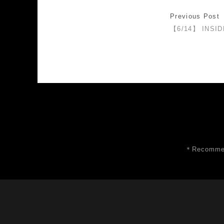
Previous Post
【6/14】 INSID
＊Recommen