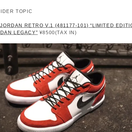
SIDER TOPIC
 JORDAN RETRO V.1 (481177-101) “LIMITED EDITIO
DAN LEGACY”
¥8500(TAX IN)