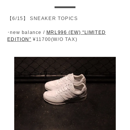
【6/15】 SNEAKER TOPICS
･new balance /
MRL996 (EW) “LIMITED
EDITION”
¥11700(W/O TAX)