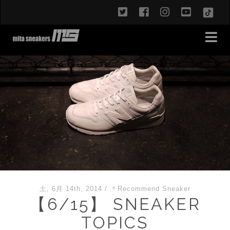
twitter
facebook
instagram
youtub
TikT
土, 6月 14th, 2014
/
＊Recommend Sneaker
【6/15】 SNEAKER
TOPICS