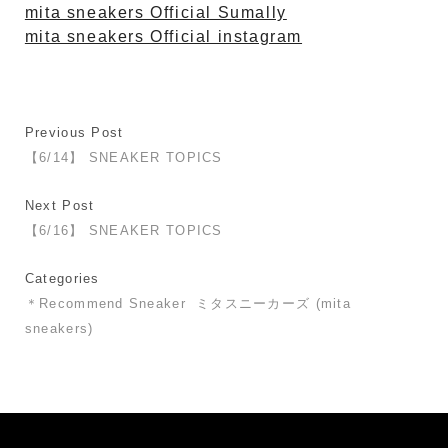
mita sneakers Official Sumally
mita sneakers Official instagram
Previous Post
【6/14】 SNEAKER TOPICS
Next Post
【6/16】 SNEAKER TOPICS
Categories
＊Recommend Sneaker
ミタスニーカーズ (mita
sneakers)