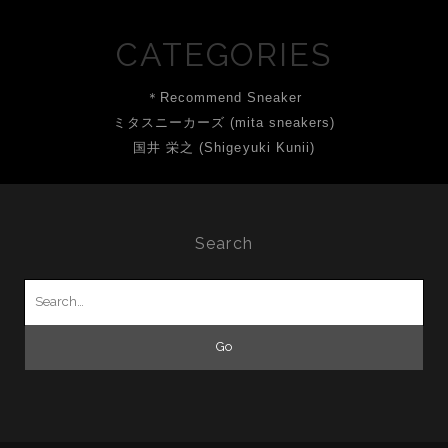
CATEGORIES
＊Recommend Sneaker
ミタスニーカーズ (mita sneakers)
国井 栄之 (Shigeyuki Kunii)
Search
Search
for: