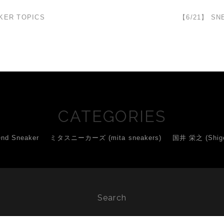
KER TOPICS
【6/21】 SN
CATEGORIES
d Sneaker
ミタスニーカーズ (mita sneakers)
国井 栄之 (Shigey
Search