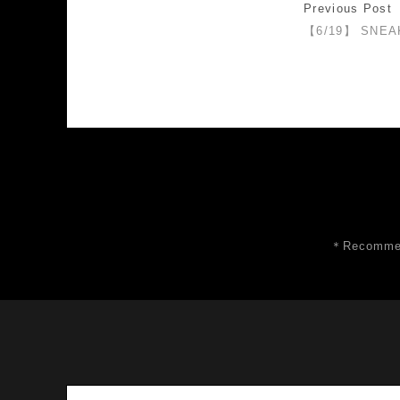
Previous Post
【6/19】 SNEA
＊Recommen
Search