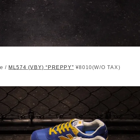
e /
ML574 (VBY) “PREPPY”
¥8010(W/O TAX)