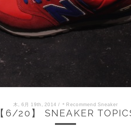
木, 6月 19th, 2014
/
＊Recommend Sneaker
【6/20】 SNEAKER TOPIC