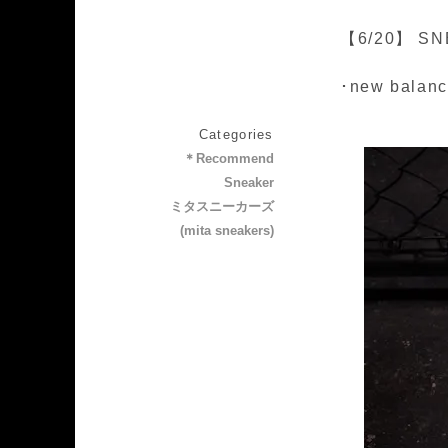
【6/20】 SN
･new balanc
Categories
＊Recommend
Sneaker
ミタスニーカーズ
(mita sneakers)