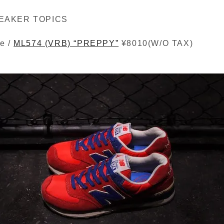
EAKER TOPICS
e /
ML574 (VRB) “PREPPY”
¥8010(W/O TAX)