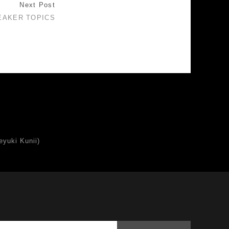
Next Post
EAKER TOPICS
uki Kunii)