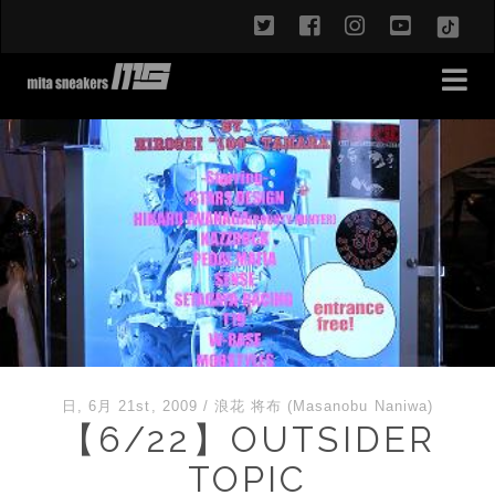
twitter
facebook
instagram
youtub
TikT
日, 6月 21st, 2009
/
浪花 将布 (Masanobu Naniwa)
【6/22】OUTSIDER
TOPIC