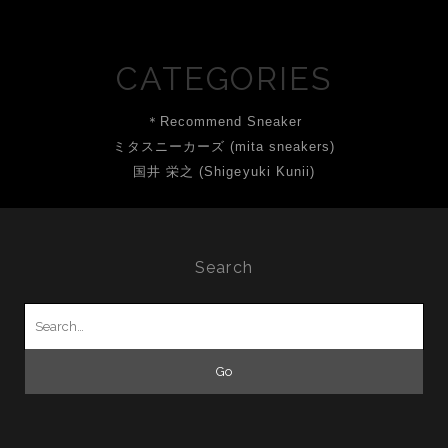
CATEGORIES
＊Recommend Sneaker
ミタスニーカーズ (mita sneakers)
国井 栄之 (Shigeyuki Kunii)
Search
Search
for: