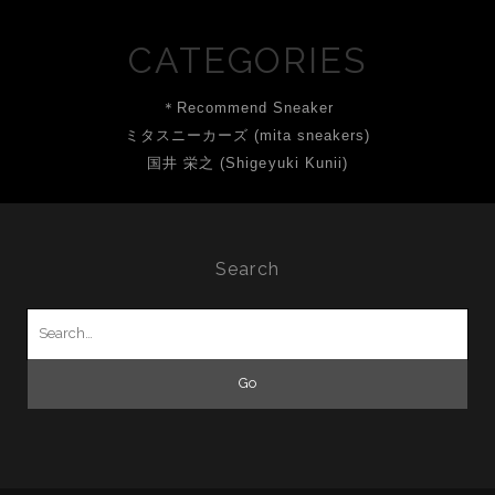
CATEGORIES
＊Recommend Sneaker
ミタスニーカーズ (mita sneakers)
国井 栄之 (Shigeyuki Kunii)
Search
Search
for: