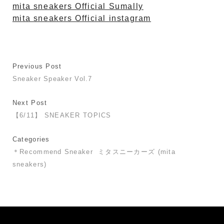
mita sneakers Official Sumally
mita sneakers Official instagram
Previous Post
Sneaker Speaker Vol.7
Next Post
【6/11】 SNEAKER TOPICS
Categories
＊Recommend Sneaker
ミタスニーカーズ (mita
sneakers)