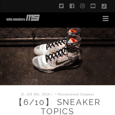
twitter
facebook
instagram
youtub
TikT
月, 6月 9th, 2014
/
＊Recommend Sneaker
【6/10】 SNEAKER
TOPICS