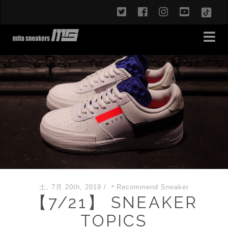
twitter
facebook
instagram
youtub
TikT
土, 7月 20th, 2019
/
＊Recommend Sneaker
【7/21】 SNEAKER
TOPICS