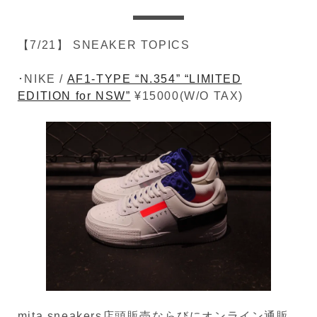
【7/21】 SNEAKER TOPICS
･NIKE /
AF1-TYPE “N.354” “LIMITED
EDITION for NSW”
¥15000(W/O TAX)
mita sneakers店頭販売ならびにオンライン通販