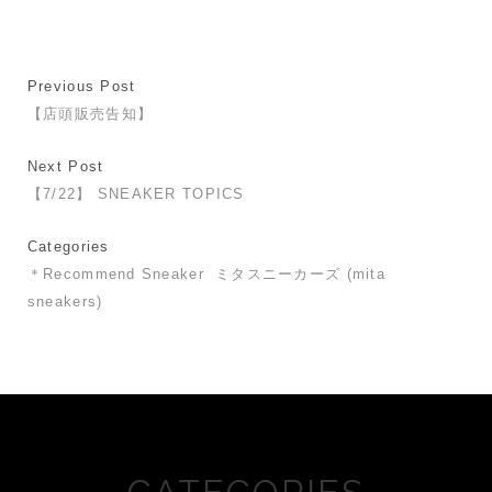
Previous Post
【店頭販売告知】
Next Post
【7/22】 SNEAKER TOPICS
Categories
＊Recommend Sneaker
ミタスニーカーズ (mita
sneakers)