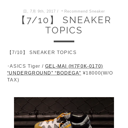
日, 7月 9th, 2017
/
＊Recommend Sneaker
【7/10】 SNEAKER
TOPICS
【7/10】 SNEAKER TOPICS
･ASICS Tiger /
GEL-MAI (H7F0K-0170)
“UNDERGROUND” “BODEGA”
¥18000(W/O
TAX)