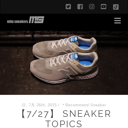
twitter
facebook
instagram
youtub
TikT
日, 7月 26th, 2015
/
＊Recommend Sneaker
【7/27】 SNEAKER
TOPICS