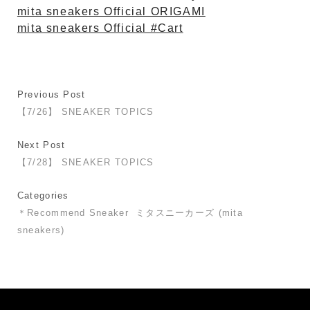
mita sneakers Official ORIGAMI
mita sneakers Official #Cart
Previous Post
【7/26】 SNEAKER TOPICS
Next Post
【7/28】 SNEAKER TOPICS
Categories
＊Recommend Sneaker
ミタスニーカーズ (mita
sneakers)