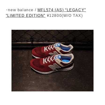
･new balance /
MFL574 (AS) “LEGACY”
“LIMITED EDITION”
¥12800(W/O TAX)