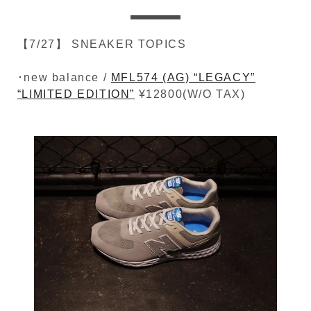
【7/27】 SNEAKER TOPICS
･new balance /
MFL574 (AG) “LEGACY”
“LIMITED EDITION”
¥12800(W/O TAX)