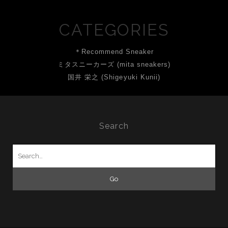
CATEGORIES
＊Recommend Sneaker
ミタスニーカーズ (mita sneakers)
国井 栄之 (Shigeyuki Kunii)
Search
Search
for: