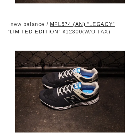
･new balance /
MFL574 (AN) “LEGACY”
“LIMITED EDITION”
¥12800(W/O TAX)