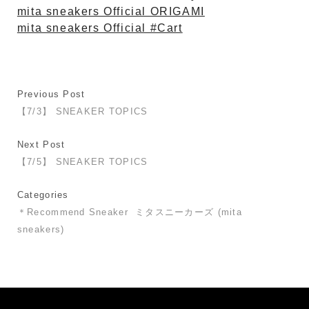
mita sneakers Official ORIGAMI
mita sneakers Official #Cart
Previous Post
【7/3】 SNEAKER TOPICS
Next Post
【7/5】 SNEAKER TOPICS
Categories
＊Recommend Sneaker
ミタスニーカーズ (mita
sneakers)