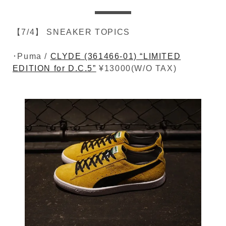
【7/4】 SNEAKER TOPICS
･Puma /
CLYDE (361466-01) “LIMITED
EDITION for D.C.5”
¥13000(W/O TAX)