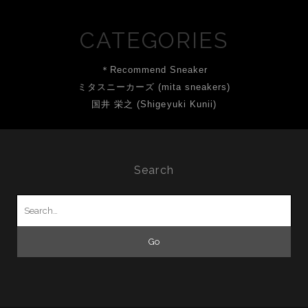
CATEGORIES
＊Recommend Sneaker
ミタスニーカーズ (mita sneakers)
国井 栄之 (Shigeyuki Kunii)
Search
Search
for: