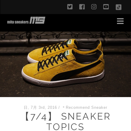
twitter
facebook
instagram
youtub
TikT
日, 7月 3rd, 2016
/
＊Recommend Sneaker
【7/4】 SNEAKER
TOPICS