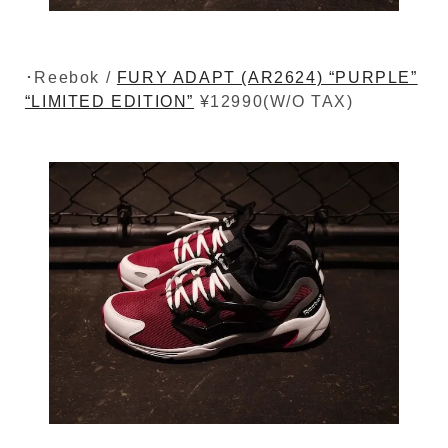
･Reebok /
FURY ADAPT (AR2624) “PURPLE”
“LIMITED EDITION”
¥12990(W/O TAX)