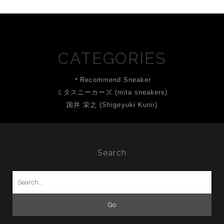
CATEGORIES
＊Recommend Sneaker
ミタスニーカーズ (mita sneakers)
国井 栄之 (Shigeyuki Kunii)
Search
Search
for: