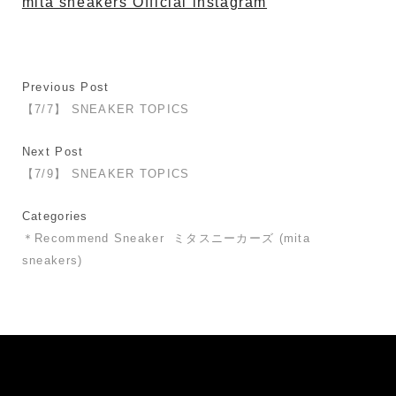
mita sneakers Official instagram
Previous Post
【7/7】 SNEAKER TOPICS
Next Post
【7/9】 SNEAKER TOPICS
Categories
＊Recommend Sneaker
ミタスニーカーズ (mita
sneakers)