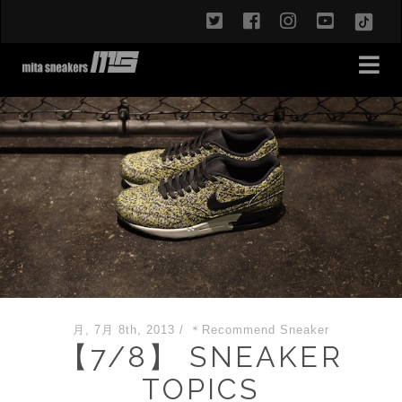
twitter
facebook
instagram
youtub
TikT
月, 7月 8th, 2013
/
＊Recommend Sneaker
【7/8】 SNEAKER
TOPICS