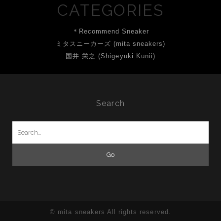
CATEGORIES
＊Recommend Sneaker
ミタスニーカーズ (mita sneakers)
国井 栄之 (Shigeyuki Kunii)
Search
Search
for:
© mita sneakers All rights reserved.