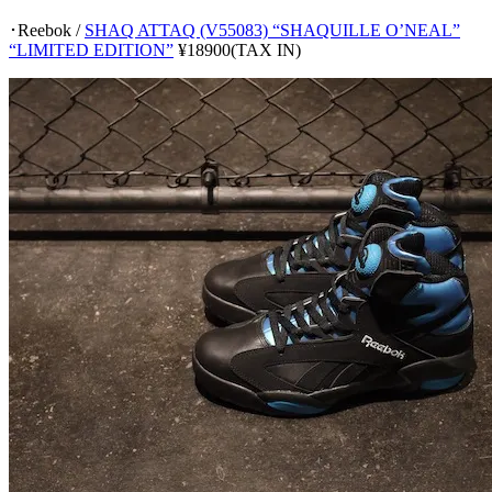
･Reebok /
SHAQ ATTAQ (V55083) “SHAQUILLE O’NEAL”
“LIMITED EDITION”
¥18900(TAX IN)