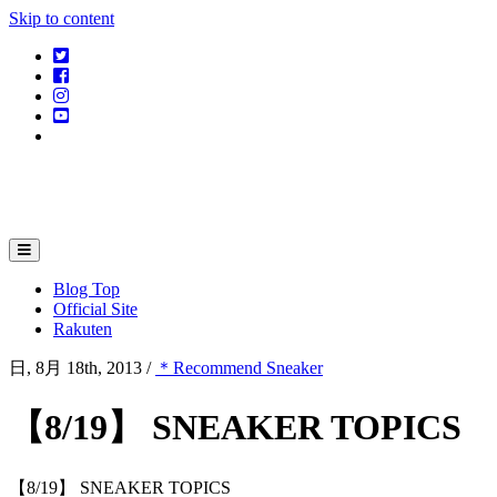
Skip to content
twitter
facebook
instagram
youtube
TikTok
mita
sneakers
blog
Blog Top
Official Site
Rakuten
日, 8月 18th, 2013
/
＊Recommend Sneaker
【8/19】 SNEAKER TOPICS
【8/19】 SNEAKER TOPICS