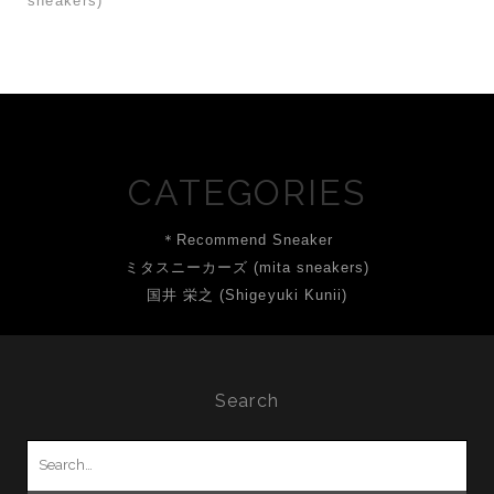
sneakers)
CATEGORIES
＊Recommend Sneaker
ミタスニーカーズ (mita sneakers)
国井 栄之 (Shigeyuki Kunii)
Search
Search
for: