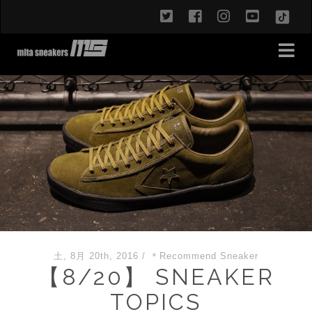
twitter
facebook
instagram
youtub
TikT
土, 8月 20th, 2016
/
＊Recommend Sneaker
【8/20】 SNEAKER
TOPICS